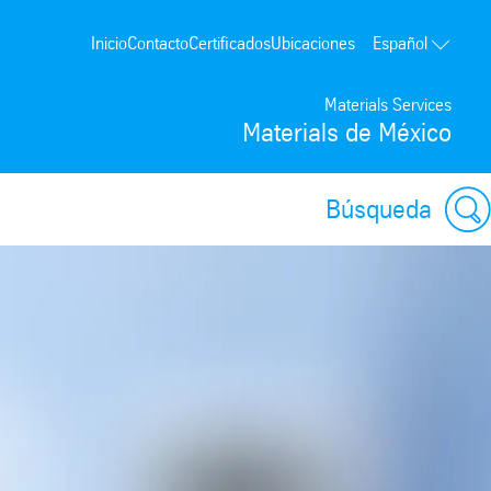
Inicio
Contacto
Certificados
Ubicaciones
Español
Materials Services
Materials de México
Búsqueda