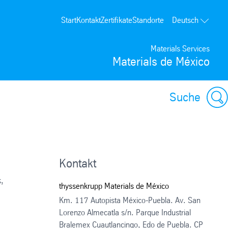
Start
Kontakt
Zertifikate
Standorte
Deutsch
Materials Services
Materials de México
Suche
Kontakt
k,
thyssenkrupp Materials de México
Km. 117 Autopista México-Puebla. Av. San
Lorenzo Almecatla s/n. Parque Industrial
Bralemex Cuautlancingo, Edo de Puebla. CP